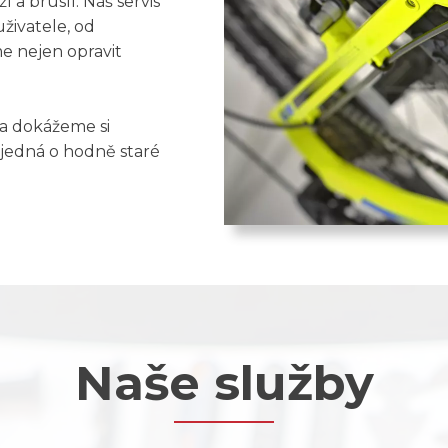
í a bruslí. Náš servis
uživatele, od
e nejen opravit
a dokážeme si
 jedná o hodně staré
Naše služby