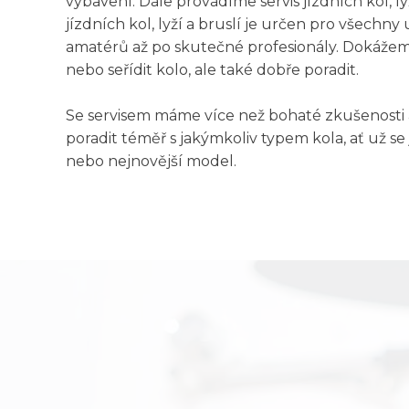
vybavení. Dále provádíme servis jízdních kol, lyž
jízdních kol, lyží a bruslí je určen pro všechny 
amatérů až po skutečné profesionály. Dokážem
nebo seřídit kolo, ale také dobře poradit.
Se servisem máme více než bohaté zkušenosti 
poradit téměř s jakýmkoliv typem kola, ať už se
nebo nejnovější model.