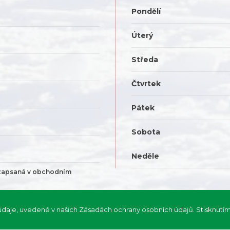
Pondělí
Úterý
Středa
Čtvrtek
Pátek
Sobota
Neděle
ezapsaná v obchodním
aje, uvedené v našich Zásadách ochrany osobních údajů. Stisknutím tl