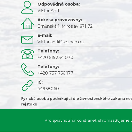
Odpovědná osoba:
Viktor Antl
Adresa provozovny:
Brněnská 1, Miroslav 671 72
E-mail:
Viktor.antl@seznam.cz
Telefony:
+420 515 334 070
Telefony:
+420 737 756 177
IČ:
44968060
Fyzická osoba podnikající dle živnostenského zákona n
rejstříku.
Pro správnou funkci stránek shromažďujeme úd