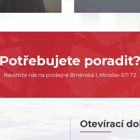
Potřebujete poradit
Navštivte nás na prodejně Brněnská 1, Miroslav 671 72
Otevírací d