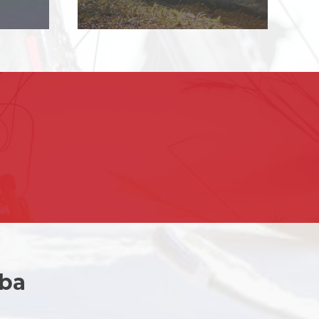
?
oba